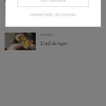
TOUT REFUSER
Le lapis-lazuli
PARAMÉTRER LES COOKIES
PIERRES
L’œil de tigre