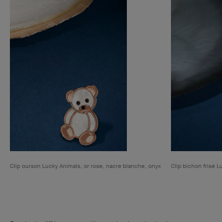
Clip ourson Lucky Animals, or rose, nacre blanche, onyx
Clip bichon frisé L