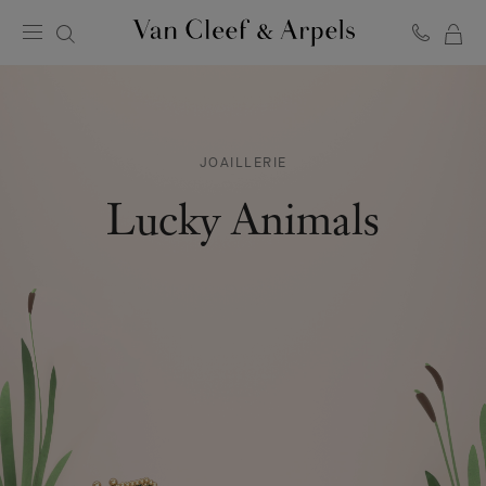
MO
Page
PA
d'accueil
de
Van
Cleef
JOAILLERIE
&
Arpels
Lucky Animals