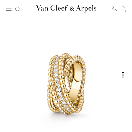
我
Van
的
Cleef
購
&
物
Arpels
車
梵
克
雅
寶