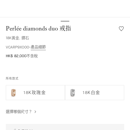
Perlée diamonds duo 戒指
願
望
18K黃金, 鑽石
清
單
產品細節
VCARP9XO00
Perlée
HK$ 82,000
不含稅
diamo
duo
戒
指
所有款式
18K玫瑰金
18K白金
選擇哪個尺寸？