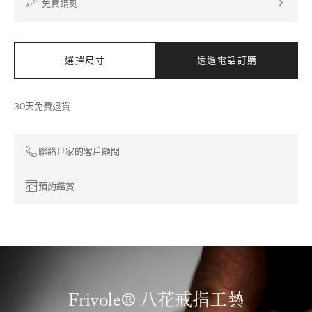
免費鐫刻
選擇尺寸
透過電話訂購
30天免費退貨
聯絡世家的客戶顧問
預約鑑賞
Frivole® 八花戒指工藝