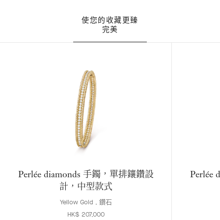
使您的收藏更臻
完美
Perlée diamonds 手鐲，單排鑲鑽設
Perlé
計，中型款式
Yellow Gold , 鑽石
HK$ 207,000