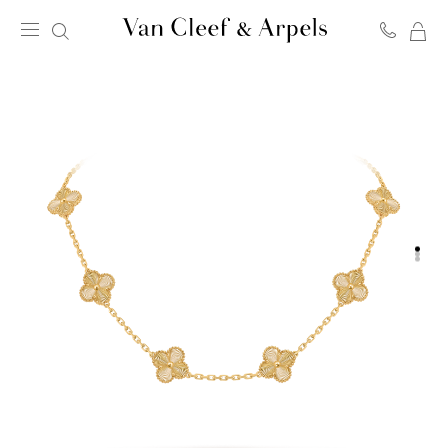
我
Van
的
Cleef
購
&
物
Arpels
車
梵
克
雅
寶