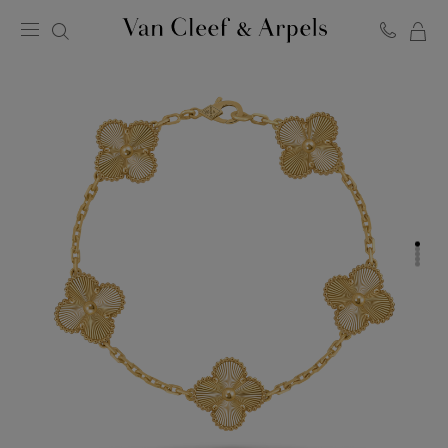
MO
Page
PA
d'accueil
de
Van
Cleef
&
Arpels