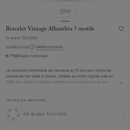
3D
Bracelet Vintage Alhambra 5 motifs
Liste
de
Or jaune 750/1000
souhai
Bracele
Détails produits
VCARP3JK00
Vintag
€ 7'100
Taxes comprises
Alhamb
5
motifs
La collection Alhambra® est devenue au fil des ans l’icône de
chance de Van Cleef & Arpels. Fidèles au motif originel créé en
1968, les créations Vintage Alhambra se distinguent par leur
élégance intemporelle. Inspirés du trèfle à quatre feuilles, les
motifs symboles de chance s’ornent d’un délicat contour de
perles d’or et mettent en avant une large proposition de matières.
TOUTES LES VARIATIONS
Bracelet Vintage Alhambra 5 motifs, or jaune guilloché.
OR BLANC 750/1000