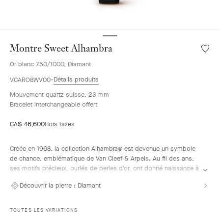
Montre Sweet Alhambra
Liste
de
Or blanc 750/1000, Diamant
souhai
Montre
Détails produits
VCARO8WV00
Sweet
Mouvement quartz suisse, 23 mm
Alhamb
Bracelet interchangeable offert
CA$ 46,600
Hors taxes
Créée en 1968, la collection Alhambra® est devenue un symbole
de chance, emblématique de Van Cleef & Arpels. Au fil des ans,
ses motifs précieux, ourlés de perles d'or, ont donné naissance à
une multitude de créations horlogères, ornées d'une vaste palette
Découvrir la pierre :
Diamant
de matières et de couleurs.
Montre Sweet Alhambra, or blanc, diamants, mouvement quartz
TOUTES LES VARIATIONS
suisse.