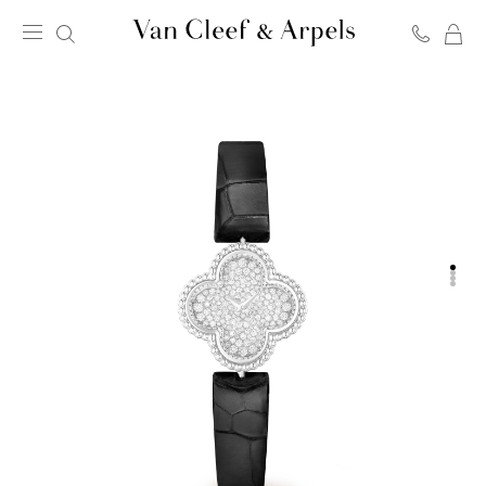
C
Page
d'accueil
de
Van
Cleef
&
Arpels