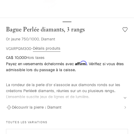
Bague Perlée diamants, 3 rangs
Liste
de
Or jaune 750/1000, Diamant
souhai
Bague
Détails produits
VCARPQM300
Perlée
CA$ 10,000
Hors taxes
diaman
Affirm
Payez en versements échelonnés avec
. Vérifiez si vous êtes
3
admissible lors du passage à la caisse.
rangs
La rondeur de la perle d'or s'associe aux diamonds ronds sur les
créations Perlée® diamants, réunies sur un ou plusieurs rangs.
L'ensemble suscite jeux de lignes et de lumière.
Bague Perlée diamants, 3 rangs, or jaune, diamants.
Découvrir la pierre :
Diamant
TOUTES LES VARIATIONS