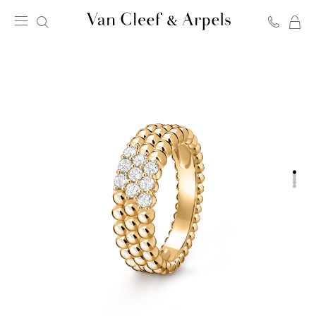
C
Page
d'accueil
de
Van
Cleef
&
Arpels