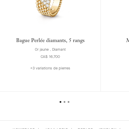
Bague Perlée diamants, 5 rangs
M
Or jaune , Diamant
CA$ 16,700
+3 variations de pierres