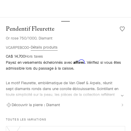
Pendentif Fleurette
Liste
de
Or rose 750/1000, Diamant
souhai
Penden
Détails produits
VCARPEBC00
Fleuret
CA$ 14,700
Hors taxes
Affirm
Payez en versements échelonnés avec
. Vérifiez si vous êtes
admissible lors du passage à la caisse.
Le motif Fleurette, emblématique de Van Cleef & Arpels, réunit
sept diamants ronds dans une corolle éblouissante. Scintillant en
toute simplicité sur la peau, les pièces de la collection reflètent
l'élégance intemporelle chère à la Maison.
Découvrir la pierre :
Diamant
Pendentif Fleurette, or rose, diamants.
TOUTES LES VARIATIONS