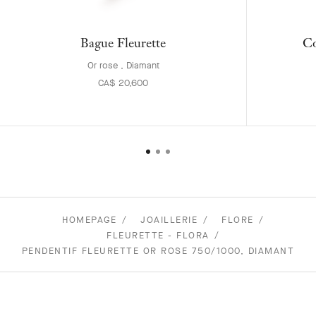
Bague Fleurette
Co
Or rose , Diamant
CA$ 20,600
HOMEPAGE
JOAILLERIE
FLORE
FLEURETTE - FLORA
PENDENTIF FLEURETTE OR ROSE 750/1000, DIAMANT