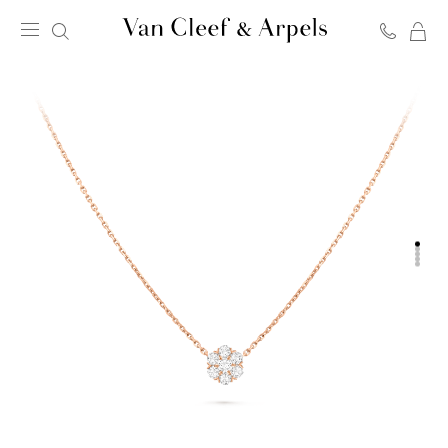
C
Page
d'accueil
de
Van
Cleef
&
Arpels