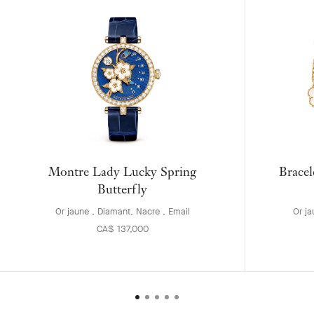
Montre Lady Lucky Spring
Bracel
Butterfly
Or jaune , Diamant, Nacre , Email
Or ja
CA$ 137,000