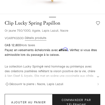
Clip Lucky Spring Papillon
Liste
de
Or jaune 750/1000, Agate, Lapis Lazuli, Nacre
souhai
Clip
Détails produits
VCARPKGS00
Lucky
CA$ 12,800
Hors taxes
Spring
Affirm
Payez en versements échelonnés avec
. Vérifiez si vous êtes
Papill
admissible lors du passage à la caisse.
La collection Lucky Spring® rend hommage au printemps avec
des créations joaillières reflétant la vision positive de la vie, chère
à Van Cleef & Arpels. Elle met en scène une coccinelle aux côtés
de fleurs de prunier, de boutons de muguet et d’un feuillage
Découvrir la pierre :
Nacre, Lapis Lazuli
délicat, et accueille cette année le papillon.
Clip Lucky Spring Papillon, or jaune, lapis lazuli, agate bleue et
verte, nacre blanche.
COMMANDER PAR
AJOUTER AU PANIER
TÉLÉPHONE