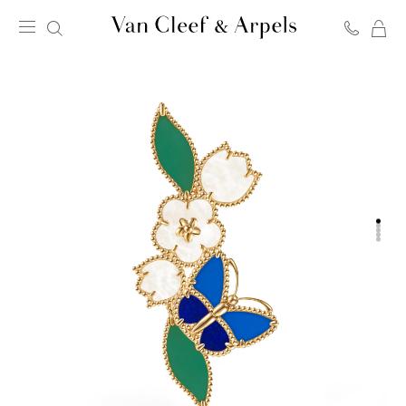
C
Page
d'accueil
de
Van
Cleef
&
Arpels