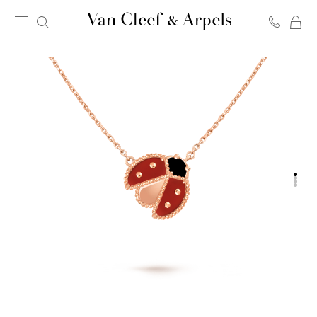
C
Page
d'accueil
de
Van
Cleef
&
Arpels