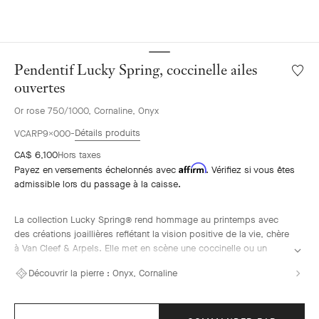
Pendentif Lucky Spring, coccinelle ailes
Liste
de
ouvertes
souhai
Or rose 750/1000, Cornaline, Onyx
Penden
Lucky
Détails produits
VCARP9X000
Spring
CA$ 6,100
Hors taxes
coccin
Affirm
ailes
Payez en versements échelonnés avec
. Vérifiez si vous êtes
ouvert
admissible lors du passage à la caisse.
La collection Lucky Spring® rend hommage au printemps avec
des créations joaillières reflétant la vision positive de la vie, chère
à Van Cleef & Arpels. Elle met en scène une coccinelle ou un
papillon aux côtés de fleurs de prunier, de boutons de muguet et
Découvrir la pierre :
Onyx, Cornaline
d’un feuillage délicat.
Pendentif Lucky Spring, coccinelle ailes ouvertes, or rose,
cornaline, onyx.