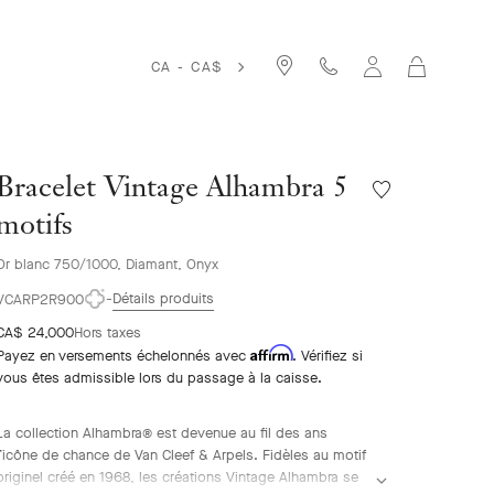
Cart
CA - CA$
Bracelet Vintage Alhambra 5
Liste
de
motifs
souhaits
Bracelet
Or blanc 750/1000, Diamant, Onyx
Vintage
Détails produits
Alhambra
VCARP2R900
5
CA$ 24,000
Hors taxes
motifs
Affirm
Payez en versements échelonnés avec
. Vérifiez si
vous êtes admissible lors du passage à la caisse.
La collection Alhambra® est devenue au fil des ans
l’icône de chance de Van Cleef & Arpels. Fidèles au motif
originel créé en 1968, les créations Vintage Alhambra se