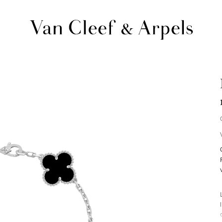
Page
d'accueil
de
Van
Cleef
&
Arpels