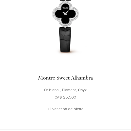
Montre Sweet Alhambra
Or blanc , Diamant, Onyx
CA$ 25,500
+1 variation de pierre