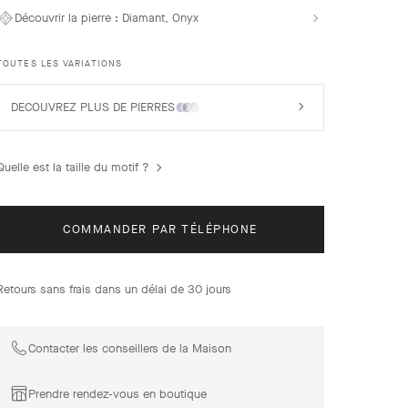
distinguent par leur élégance intemporelle. Inspirés du
Découvrir la pierre :
Diamant, Onyx
trèfle à quatre feuilles, les motifs symboles de chance
s’ornent d’un délicat contour de perles d’or et mettent en
avant une large proposition de matières.
TOUTES LES VARIATIONS
Bracelet Vintage Alhambra 5 motifs, or blanc, onyx,
diamants.
DECOUVREZ PLUS DE PIERRES
Quelle est la taille du motif ?
COMMANDER PAR TÉLÉPHONE
Retours sans frais dans un délai de 30 jours
Contacter les conseillers de la Maison
Prendre rendez-vous en boutique