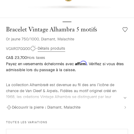
Bracelet Vintage Alhambra 5 motifs
Liste
de
Or jaune 750/1000, Diamant, Malachite
souhai
Bracele
Détails produits
VCARO7GQ00
Vintag
CA$ 23,700
Hors taxes
Alhamb
Affirm
Payez en versements échelonnés avec
. Vérifiez si vous êtes
5
admissible lors du passage à la caisse.
motifs
La collection Alhambra® est devenue au fil des ans l’icône de
chance de Van Cleef & Arpels. Fidèles au motif originel créé en
1968, les créations Vintage Alhambra se distinguent par leur
élégance intemporelle. Inspirés du trèfle à quatre feuilles, les
Découvrir la pierre :
Diamant, Malachite
motifs symboles de chance s’ornent d’un délicat contour de
perles d’or et mettent en avant une large proposition de matières.
TOUTES LES VARIATIONS
Bracelet Vintage Alhambra 5 motifs, or jaune, malachite,
diamants.