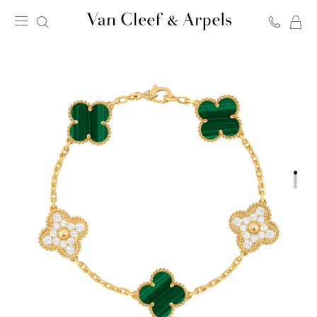
C
Page
d'accueil
de
Van
Cleef
&
Arpels