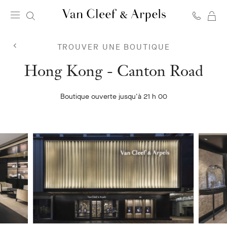
C
Page
d'accueil
TROUVER UNE BOUTIQUE
de
Van
Van
Hong Kong - Canton Road
Cleef
&
Cleef
Arpels
Boutique ouverte jusqu'à 21 h 00
&
Arpels