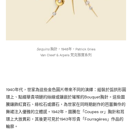
Sequins
胸針，1948年，Patrick Gries
Van Cleef & Arpels 梵克雅寶系列
1940年代，世家為這些金色圓片帶來不同的演繹：組裝於弧拱形圓
環上、點綴華貴項鏈的絲線或鑲嵌於璀璨的Bouquet胸針。這些圖
騰鑲飾紅寶石、綠松石或鑽石，為世家在同時期創作的芭蕾舞伶的
舞裙注入優雅的立體感。1942年，圖騰在「Coupes or」胸針和耳
環上大放異彩，其後更可見於1943年珍貴「Fourragères」作品的
輪廓。