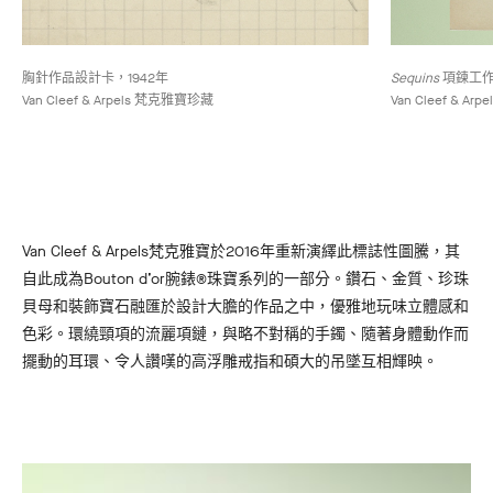
胸針作品設計卡，1942年
Sequins
項鍊工作
Van Cleef & Arpels 梵克雅寶珍藏
Van Cleef & A
Van Cleef & Arpels梵克雅寶於2016年重新演繹此標誌性圖騰，其
自此成為Bouton d’or腕錶®珠寶系列的一部分。鑽石、金質、珍珠
貝母和裝飾寶石融匯於設計大膽的作品之中，優雅地玩味立體感和
色彩。環繞頸項的流麗項鏈，與略不對稱的手鐲、隨著身體動作而
擺動的耳環、令人讚嘆的高浮雕戒指和碩大的吊墜互相輝映。