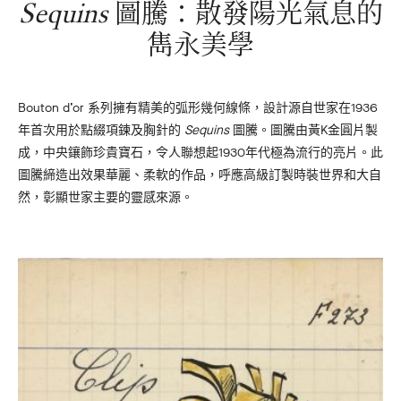
Sequins
圖騰：散發陽光氣息的
雋永美學
Bouton d’or 系列擁有精美的弧形幾何線條，設計源自世家在1936
年首次用於點綴項鍊及胸針的
Sequins
圖騰。圖騰由黃K金圓片製
成，中央鑲飾珍貴寶石，令人聯想起1930年代極為流行的亮片。此
圖騰締造出效果華麗、柔軟的作品，呼應高級訂製時裝世界和大自
然，彰顯世家主要的靈感來源。