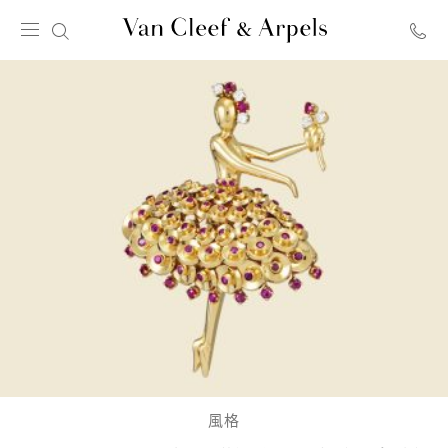
Van
Cleef
&
Arpels
梵
克
雅
寶
主
頁
風格