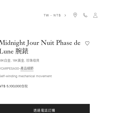
TW - NT$
Midnight Jour Nuit Phase de
願
望
Lune 腕錶
清
單
18K白金, 18K黃金, 珍珠母貝
Midnight
產品細節
Jour
VCARPESA00
Nuit
Self-winding mechanical movement
Phase
de
NT$ 5,100,000
含稅
Lune
腕
錶
透過電話訂購