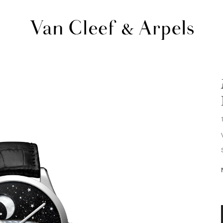
Van
Cleef
&
Arpels
梵
克
雅
寶
主
頁