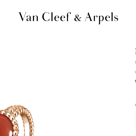
Van
Cleef
&
Arpels
梵
克
雅
寶
主
頁