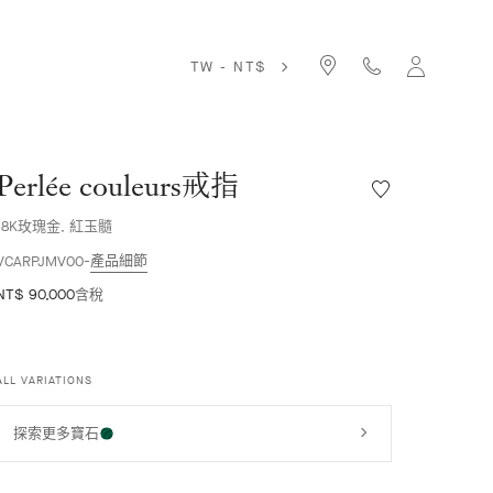
TW - NT$
Perlée couleurs戒指
願
望
18K玫瑰金, 紅玉髓
清
單
產品細節
VCARPJMV00
Perlée
NT$ 90,000
含稅
couleurs
戒
指
ALL VARIATIONS
探索更多寶石