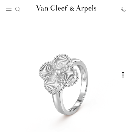
Van
Cleef
&
Arpels
梵
克
雅
寶
主
頁