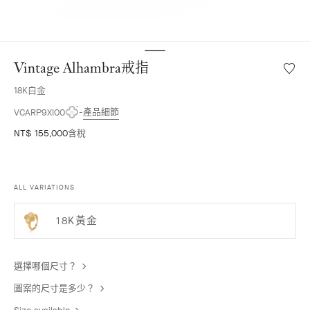
Vintage Alhambra戒指
願
望
18K白金
清
單
產品細節
VCARP9XI00
Vintag
NT$ 155,000
含稅
Alhamb
戒
指
ALL VARIATIONS
18K黃金
選擇哪個尺寸？
圖案的尺寸是多少？