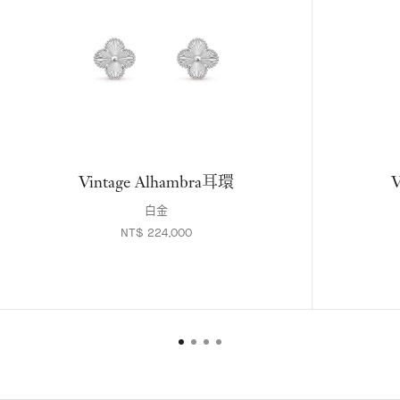
Vintage Alhambra耳環
V
白金
NT$ 224,000