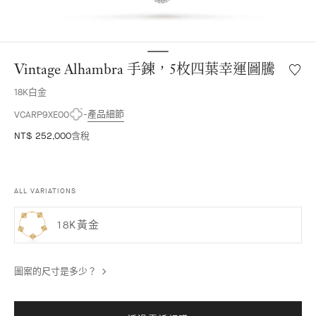
Vintage Alhambra 手鍊，5枚四葉幸運圖騰
願
望
18K白金
清
單
產品細節
VCARP9XE00
Vintag
NT$ 252,000
含稅
Alhamb
手
鍊，
5
ALL VARIATIONS
枚
四
18K黃金
葉
幸
運
圖
圖案的尺寸是多少？
騰