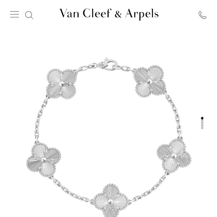
Van
Cleef
&
Arpels
梵
克
雅
寶
主
頁