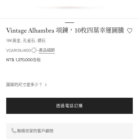
Vintage Alhambra 項鍊，10枚四葉幸運圖騰
願
望
18K黃金, 孔雀石, 鑽石
清
單
產品細節
VCARO9J400
Vintag
NT$ 1,270,000
含稅
Alhamb
項
鍊，
10
圖案的尺寸是多少？
枚
四
葉
幸
透過電話訂購
運
圖
騰
聯絡世家的客戶顧問