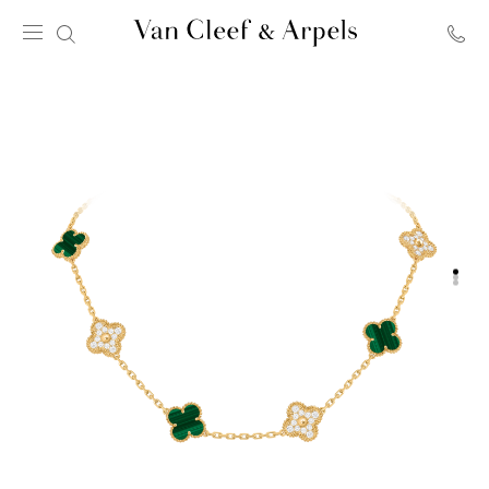
Van
Cleef
&
Arpels
梵
克
雅
寶
主
頁