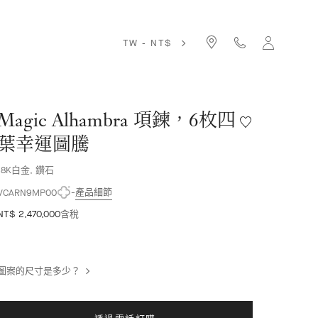
TW - NT$
Magic Alhambra 項鍊，6枚四
願
望
葉幸運圖騰
清
單
18K白金, 鑽石
Magic
產品細節
Alhambra
VCARN9MP00
項
NT$ 2,470,000
含稅
鍊，
6
枚
四
圖案的尺寸是多少？
葉
幸
運