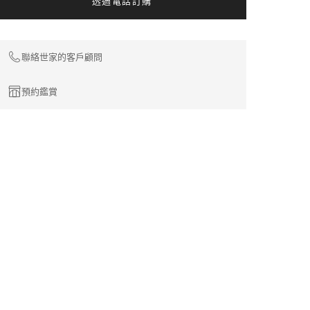
透過電話訂購
圖
騰
聯絡世家的客戶顧問
預約鑑賞