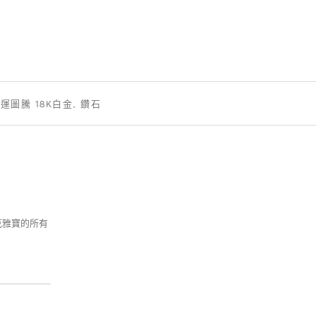
幸運圖騰 18K白金, 鑽石
梵克雅寶的所有