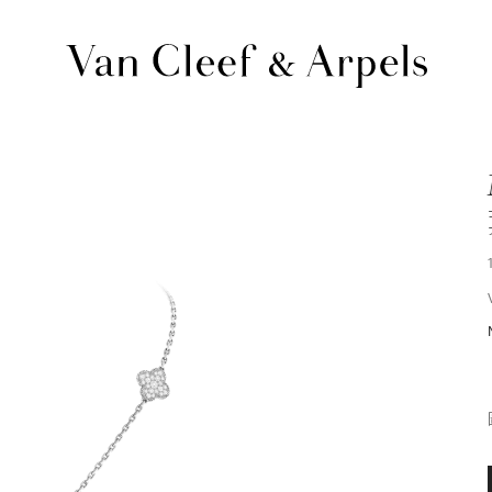
Van
Cleef
&
Arpels
梵
克
雅
寶
主
頁