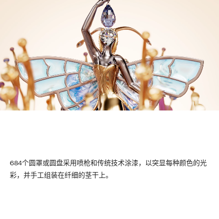
684个圆罩或圆盘采用喷枪和传统技术涂漆，以突显每种颜色的光
彩，并手工组装在纤细的茎干上。