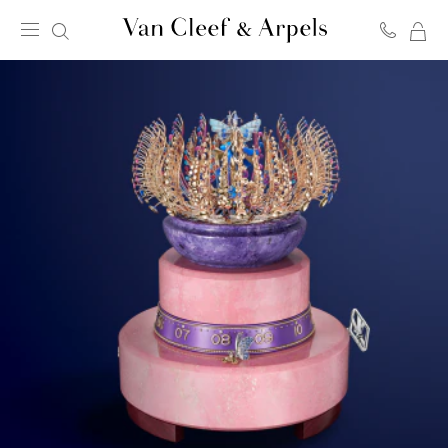
我
Van
的
Cleef
购
&
物
Arpels
袋
梵
克
雅
宝