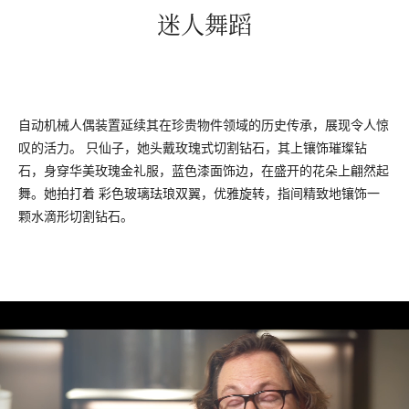
迷人舞蹈
自动机械人偶装置延续其在珍贵物件领域的历史传承，展现令人惊
叹的活力。 只仙子，她头戴玫瑰式切割钻石，其上镶饰璀璨钻
石，身穿华美玫瑰金礼服，蓝色漆面饰边，在盛开的花朵上翩然起
舞。她拍打着 彩色玻璃珐琅双翼，优雅旋转，指间精致地镶饰一
颗水滴形切割钻石。