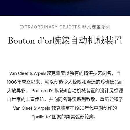
BOUTON
EXTRAORDINARY OBJECTS 非凡瑰宝系列
D’OR腕
錶自动机
Bouton d’or腕錶自动机械装置
械装置
-
Van Cleef & Arpels梵克雅宝以独有的精湛技艺闻名，自
1906年成立以来，就以创造令人惊叹和着迷的珍贵臻品而
大放异彩。 Bouton d’or腕錶®自动机械装置的设计灵感源
自世家的丰富传统，并向同名珠宝系列致敬，重新诠释了
Van Cleef & Arpels 梵克雅宝在1930年代中期创作的
“paillette”图案的柔美弧形轮廓。