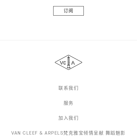
订
阅
Van
Cleef
&
Arpels
梵
克
雅
联系我们
宝
服务
加入我们
VAN CLEEF & ARPELS梵克雅宝倾情呈献 舞蹈魅影