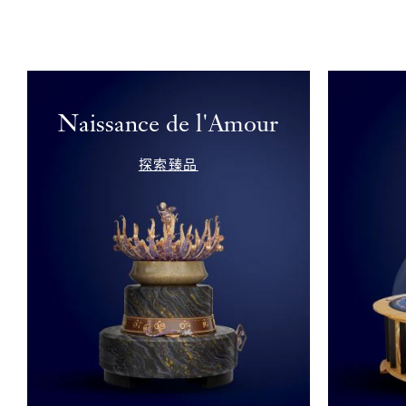
Naissance de l'Amour
探索臻品