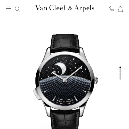
我
Van
的
Cleef
购
&
物
Arpels
袋
梵
克
雅
宝