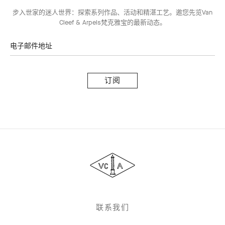
步入世家的迷人世界：探索系列作品、活动和精湛工艺。邀您先览Van
Cleef & Arpels梵克雅宝的最新动态。
电子邮件地址
订
阅
Van
Cleef
&
Arpels
梵
克
雅
联系我们
宝