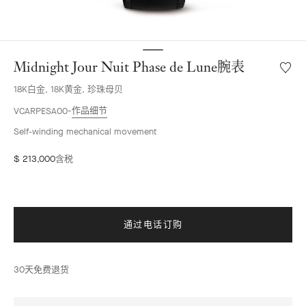
Midnight Jour Nuit Phase de Lune腕表
愿
望
18K白金, 18K黄金, 珍珠母贝
清
单
作品细节
VCARPESA00
Midnig
Self-winding mechanical movement
Jour
Nuit
$ 213,000
含税
Phase
de
Lune
腕
表
通过电话订购
30天免费退货