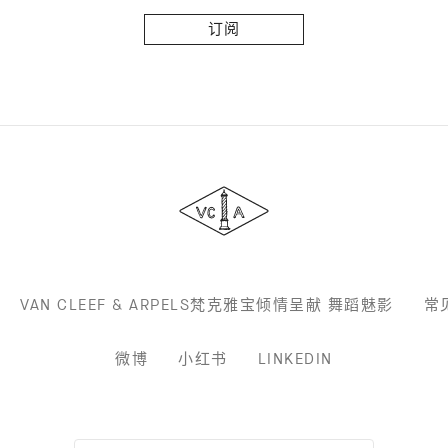
阅
Van
Cleef
&
Arpels
梵
克
雅
宝
VAN CLEEF & ARPELS梵克雅宝倾情呈献 舞蹈魅影
常
微博
小红书
LINKEDIN