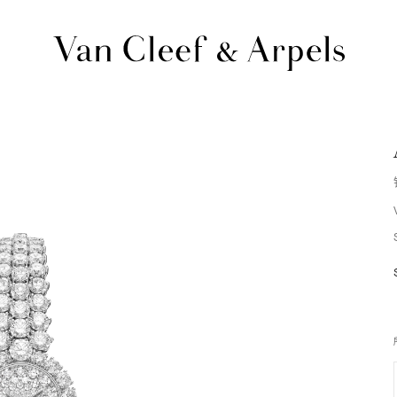
Van
Cleef
&
Arpels
梵
克
雅
宝