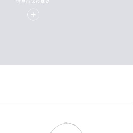
请点击长按此处
请
点
击
长
按
此
处