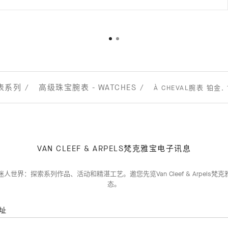
表系列
高级珠宝腕表 - WATCHES
À CHEVAL腕表 铂金,
VAN CLEEF & ARPELS梵克雅宝电子讯息
人世界：探索系列作品、活动和精湛工艺。邀您先览Van Cleef & Arpels梵
态。
址
订