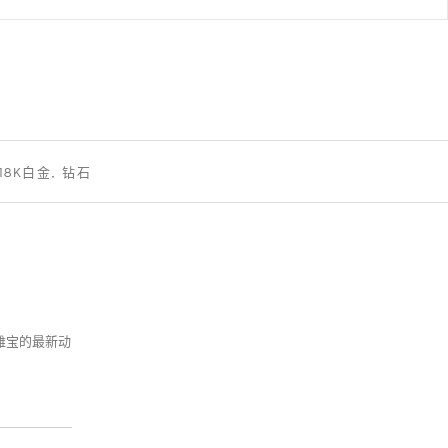
 18K白金, 钻石
克雅宝的最新动