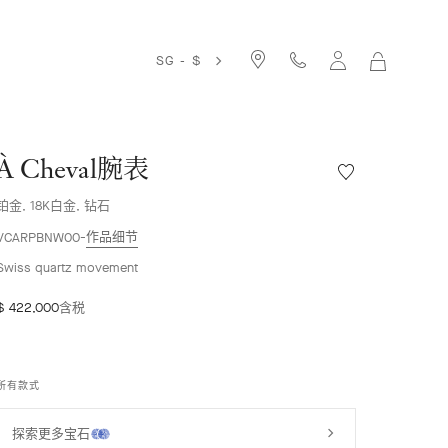
SG - $
我
的
购
物
袋
À Cheval腕表
愿
望
铂金, 18K白金, 钻石
清
单
作品细节
VCARPBNW00
À
Swiss quartz movement
Cheval
腕
$ 422,000
含税
表
所有款式
探索更多宝石