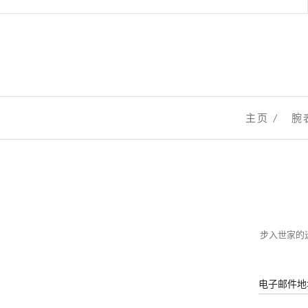
主页
腕
步入世家的迷
电子邮件地