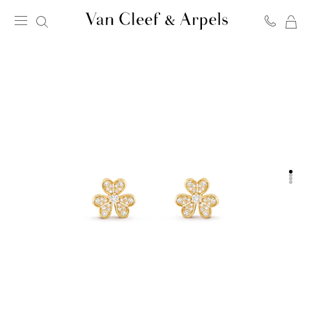
我
Van
的
Cleef
购
&
物
Arpels
袋
梵
克
雅
宝