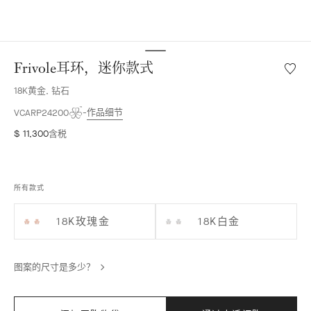
Frivole耳环，迷你款式
愿
望
18K黄金, 钻石
清
单
作品细节
VCARP24200
Frivole
$ 11,300
含税
耳
环，
迷
你
所有款式
款
式
18K玫瑰金
18K白金
图案的尺寸是多少？