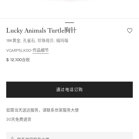
Lucky Animals Turtle胸针
愿
望
18K黄金, 孔雀石, 珍珠母贝, 缟玛瑙
清
单
作品细节
VCARP5LK00
Lucky
$ 12,100
含税
Animal
Turtle
胸
针
通过电话订购
如需当天送达服务，请联系世家服务大使
30天免费退货