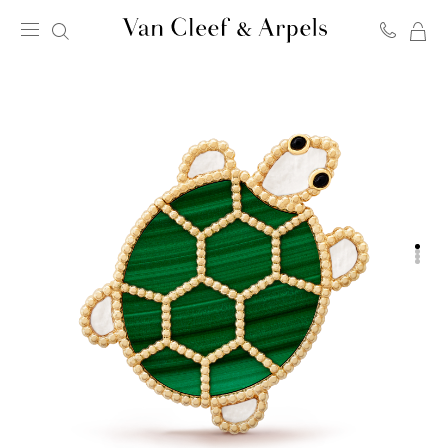
我
Van
的
Cleef
购
&
物
Arpels
袋
梵
克
雅
宝