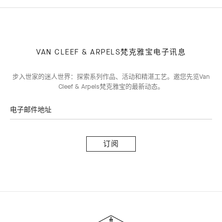
VAN CLEEF & ARPELS梵克雅宝电子讯息
步入世家的迷人世界：探索系列作品、活动和精湛工艺。邀您先览Van
Cleef & Arpels梵克雅宝的最新动态。
电子邮件地址
订
阅
Van
Cleef
&