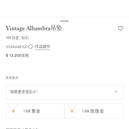
Vintage Alhambra吊坠
愿
望
18K白金, 钻石
清
单
作品细节
VCARA46100
Vintag
$ 13,200
含税
Alhamb
吊
坠
所有款式
探索更多宝石
18K黄金
18K玫瑰金