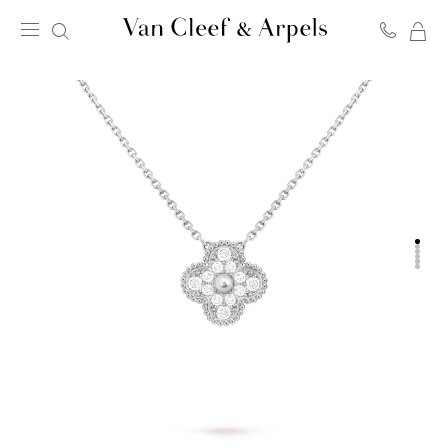
我
Van
的
Cleef
购
&
物
Arpels
袋
梵
克
雅
宝