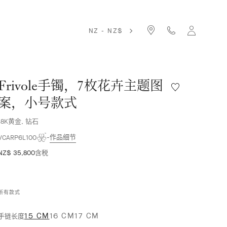
NZ - NZ$
Frivole手镯，7枚花卉主题图
愿
望
案，小号款式
清
单
18K黄金, 钻石
Frivole
作品细节
手
VCARP6L100
镯，
NZ$ 35,800
含税
7
枚
花
卉
所有款式
主
题
15 CM
16 CM
17 CM
手链长度
图