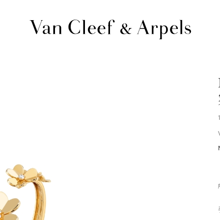
Van
Cleef
&
Arpels
梵
克
雅
宝
主
页