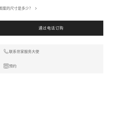
案，
小
图案的尺寸是多少？
号
款
式
通过电话订购
联系世家服务大使
预约