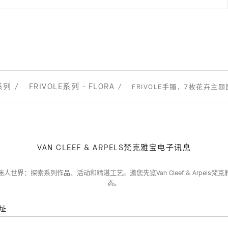
系列
FRIVOLE系列 - FLORA
FRIVOLE手镯，7枚花卉主题
VAN CLEEF & ARPELS梵克雅宝电子讯息
人世界：探索系列作品、活动和精湛工艺。邀您先览Van Cleef & Arpels梵
态。
址
订