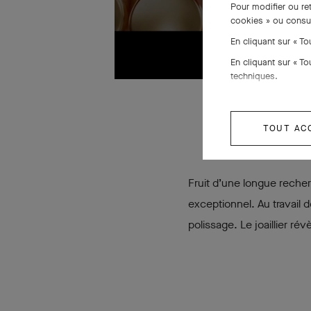
Pour modifier ou re
cookies » ou consu
En cliquant sur « T
En cliquant sur « T
techniques.
TOUT AC
Fruit d’une longue recher
exceptionnel. Au travail 
polissage. Le joaillier ré