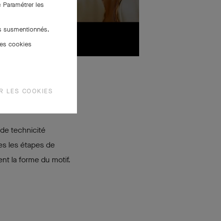
« Paramétrer les
es susmentionnés.
des cookies
R LES COOKIES
 de technicité
es les étapes de
nt la forme du motif.