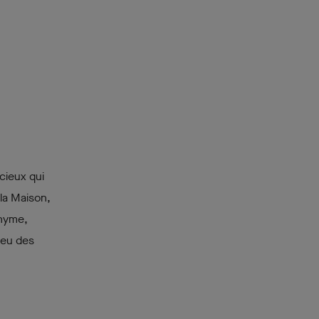
écieux qui
 la Maison,
onyme,
ieu des