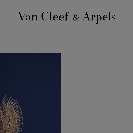
Page
d'accueil
de
Van
Cleef
&
Arpels