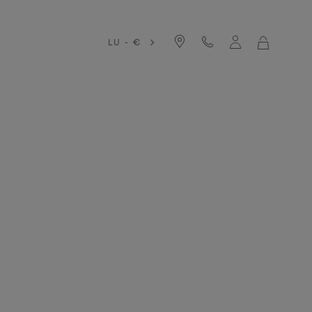
LU - €
MON
PANIER