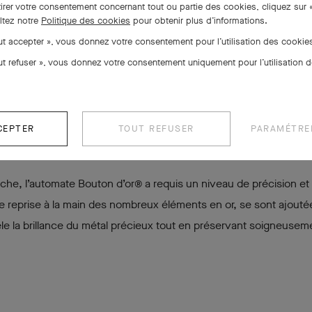
tirer votre consentement concernant tout ou partie des cookies, cliquez sur 
ltez notre
Politique des cookies
pour obtenir plus d’informations.
out accepter », vous donnez votre consentement pour l’utilisation des cooki
out refuser », vous donnez votre consentement uniquement pour l’utilisation 
CEPTER
TOUT REFUSER
PARAMÉTRE
che, l’automate Bouton d’or® a requis un niveau de précision et
de reprise à la main des nombreux éléments en or, se sont ajouté
vèle la brillance du métal précieux tout en préservant soigneuseme