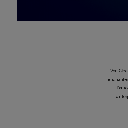
Van Cleef
enchantent
l'aut
réinte