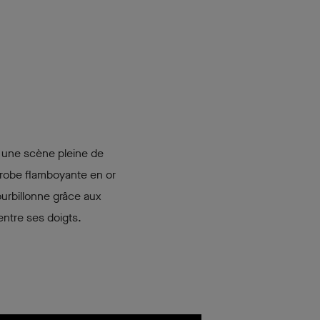
e une scène pleine de
e robe flamboyante en or
ourbillonne grâce aux
entre ses doigts.