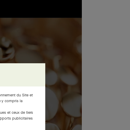
ionnement du Site et
 y compris la
ues et ceux de tiers
pports publicitaires