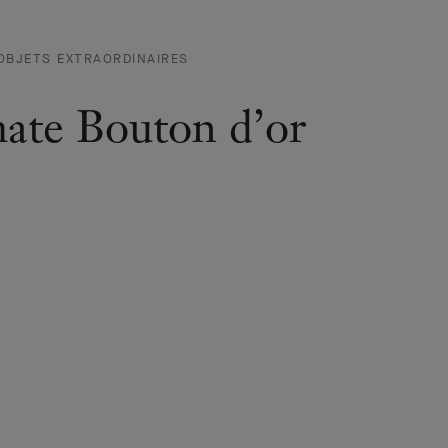
AUTOMATE BOUTON
OBJETS EXTRAORDINAIRES
D’OR
-
ate Bouton d’or