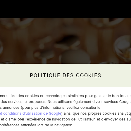
POLITIQUE DES COOKIES
rnet utilise des cookies et technologies similaires pour garantir le bon fonct
 des services ici proposes. Nous utilisons également divers services Google
s annonces (pour plus d'informations, veuillez consulter le
 et conditions d'utilisation de Google
) ainsi que nos propres cookies analytiq
t d'améliorer l'expérience de navigation de l'utilisateur, et d'envoyer des su
références affichées lors de la navigation.