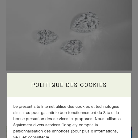
PIERRES
POLITIQUE DES COOKIES
La sélection des diamants, reflet de
l’excellence de la Maison
Le présent site Internet utilise des cookies et technologies
similaires pour garantir le bon fonctionnement du Site et la
bonne prestation des services ici proposes. Nous utilisons
également divers services Google y compris la
personnalisation des annonces (pour plus d'informations,
veuillez consulter le