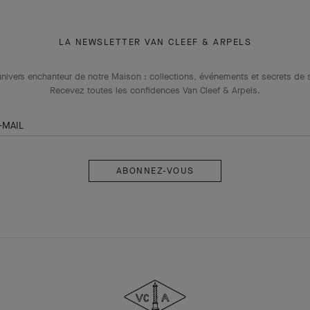
LA NEWSLETTER VAN CLEEF & ARPELS
univers enchanteur de notre Maison : collections, événements et secrets de s
Recevez toutes les confidences Van Cleef & Arpels​.
-MAIL
Abonnez-
vous
Van
Cleef
&
Arpels