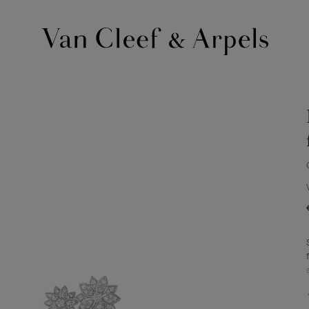
Page
d'accueil
de
Van
Cleef
&
Arpels