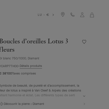
LU - €
MON
PANIER
Boucles d’oreilles Lotus 3
Liste
de
fleurs
souhaits
Boucles
Or blanc 750/1000, Diamant
d’oreilles
Détails produits
Lotus
VCARP7TH00
3
€ 38'100
Taxes comprises
fleurs
Symbole de beauté, de pureté et d’accomplissement, la
fleur de lotus a inspiré à Van Cleef & Arpels des créations
alliant harmonie et éclat. Les différents types de serti
témoignent de l'expertise joaillière de la Maison.
Découvrir la pierre :
Diamant
Boucles d’oreilles Lotus 3 fleurs, or blanc, diamants.