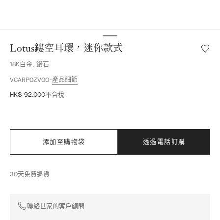
Lotus鏤空耳環，迷你款式
願
望
18K白金, 鑽石
清
單
產品細節
VCARP0ZV00
Lotus
HK$ 92,000
不含稅
鏤
空
耳
環，
迷
添加至購物袋
透過電話訂購
你
款
式
30天免費退貨
聯絡世家的客戶顧問