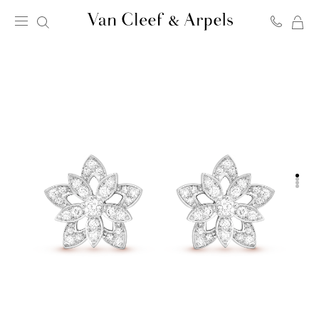
我
Van
的
Cleef
購
&
物
Arpels
車
梵
克
雅
寶