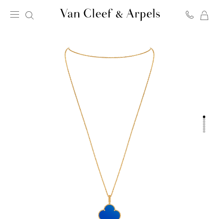
我
Van
的
Cleef
購
&
物
Arpels
車
梵
克
雅
寶