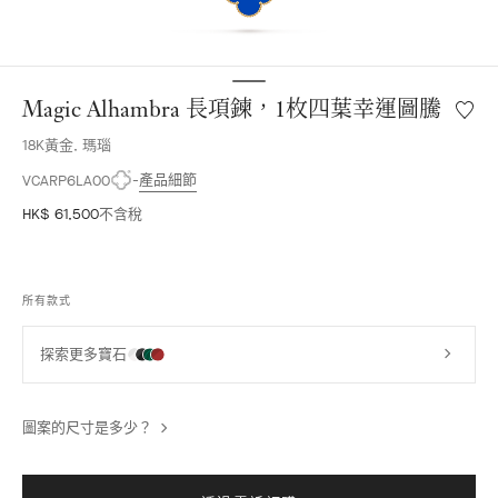
Magic Alhambra 長項鍊，1枚四葉幸運圖騰
願
望
18K黃金, 瑪瑙
清
單
產品細節
VCARP6LA00
Magic
HK$ 61,500
不含稅
Alhamb
長
項
鍊，
所有款式
1
枚
四
探索更多寶石
葉
幸
運
圖案的尺寸是多少？
圖
騰