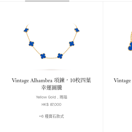
Vintage Alhambra 項鍊，10枚四葉
Vinta
幸運圖騰
Yellow Gold , 瑪瑙
HK$ 87,000
+6 種寶石款式