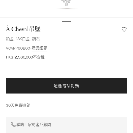
À Cheval吊墜
願
望
鉑金, 18K白金, 鑽石
清
單
產品細節
VCARP6OB00
À
HK$ 2,560,000
不含稅
Cheval
吊
墜
透過電話訂購
30天免費退貨
聯絡世家的客戶顧問