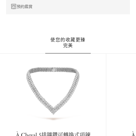
預約鑑賞
使您的收藏更臻
完美
À Cheval 5排鑲鑽可轉換式項鍊
À