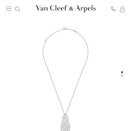
我
Van
的
Cleef
購
&
物
Arpels
車
梵
克
雅
寶