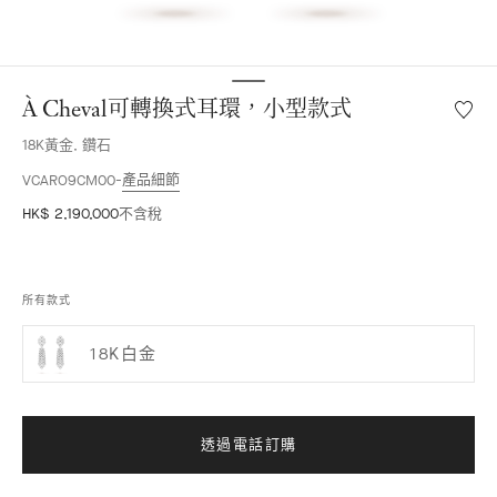
À Cheval可轉換式耳環，小型款式
願
望
18K黃金, 鑽石
清
單
產品細節
VCARO9CM00
À
HK$ 2,190,000
不含稅
Cheval
可
轉
換
所有款式
式
耳
18K白金
環，
小
型
款
式
透過電話訂購