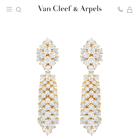
我
Van
的
Cleef
購
&
物
Arpels
車
梵
克
雅
寶