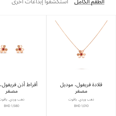
الطقم الكامل
استكشفوا إبداعات أخرى
قلادة فريفول، موديل
أقراط أذن فريفول،
مصغر
مصغر
ذهب وردي, ياقوت
ذهب وردي, ياقوت
BHD 1,580
BHD 1,010