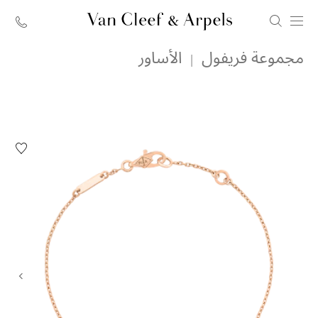
الصفحة
مجموعة فريفول
الأساور
الرئيسية
لدار
فان
كليف
قائمة
الرغبات
أند
سوار
آربلز
فريفول،
موديل
مصغر