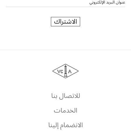
عنوان البريد الإلكتروني
الاشتراك
دار
فان
كليف
أند
آربلز
للاتصال بنا
الخدمات
الانضمام إلينا