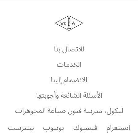
دار
فان
كليف
أند
آربلز
للاتصال بنا
الخدمات
الانضمام إلينا
الأسئلة الشائعة وأجوبتها
ليكول، مدرسة فنون صياغة المجوهرات
انستغرام
فيسبوك
يوتيوب
بينترست