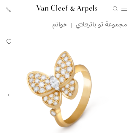
الصفحة
مجموعة تو باترفلاي
خواتم
الرئيسية
لدار
قائمة
الرغبات
فان
خاتم
كليف
تو
باترفلاي
أند
آربلز