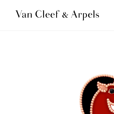
الصفحة
الرئيسية
لدار
فان
كليف
أند
آربلز