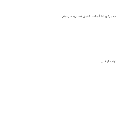
ماني، كارنليان
بار دار فان