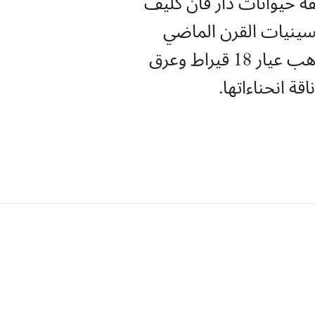
قة حيوانات دار فان كليف
مسينيات القرن الماضي
فصاعدًا. في هذه المجموعة، تنبض المشابك بالحياة، حيث تجمع بين الذهب عيار 18 قيراط وعرق
قة انحناءاتها.