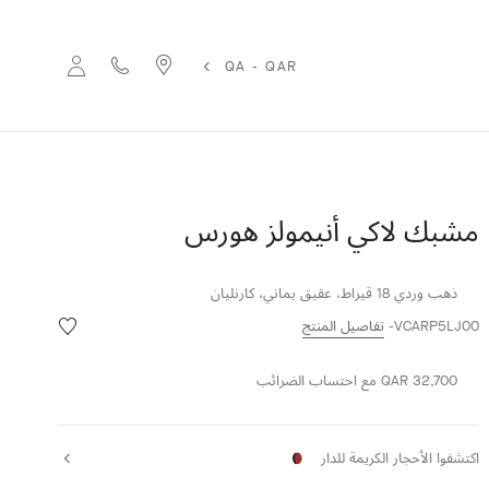
QA - QAR
مشبك لاكي أنيمولز هورس
ذهب وردي 18 قيراط، عقيق يماني، كارنليان
قائمة
VCARP5LJ00
تفاصيل المنتج
الرغبات
مشبك
QAR 32,700
مع احتساب الضرائب
لاكي
أنيمولز
هورس
اكتشفوا الأحجار الكريمة للدار