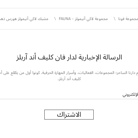
جموعة فونا
مجموعة لاكي أنيمولز - FAUNA
مشبك لاكي أنيمولز هورس ذهب وردي 18 قيراط، عقيق ي
الرسالة الإخبارية لدار فان كليف أند آربلز
 دارنا الساحر: المجموعات، الفعاليات، وأسرار المهارة الحرفية. كونوا أول من يطّلع على أخ
كليف آند آربلز.
لإلكتروني
الاشتراك