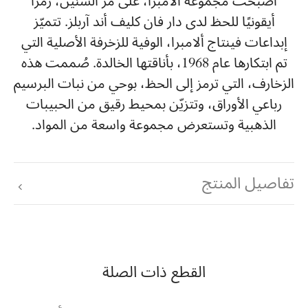
أصبحت مجموعة ألامبرا، على مر السنين، رمزًا
أيقونيًا للحظ لدى دار فان كليف أند آربلز. تتميّز
إبداعات فينتاج ألامبرا، الوفية للزخرفة الأصلية التي
تم ابتكارها عام 1968، بأناقتها الخالدة. صُممت هذه
الزخارف، التي ترمز إلى الحظ، بوحي من نبات البرسيم
رباعي الأوراق، وتتزيّن بمحيط رقيق من الحبيبات
الذهبية وتستعرض مجموعة واسعة من المواد.
تفاصيل المنتج
القطع ذات الصلة