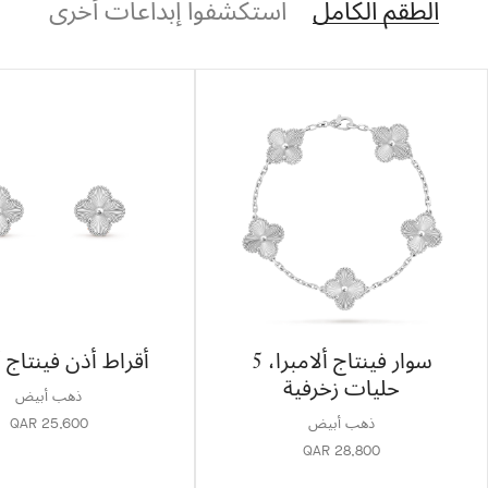
الطقم الكامل
استكشفوا إبداعات أخرى
سوار فينتاج ألامبرا، 5
أقراط أذن فينتاج أ
حليات زخرفية
ذهب أبيض
ذهب أبيض
QAR 25,600
QAR 28,800