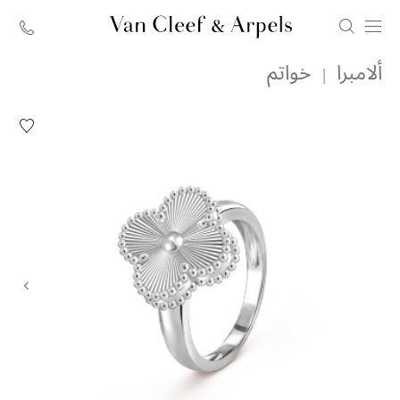
الصفحة
ألامبرا
خواتم
الرئيسية
لدار
قائمة
الرغبات
فان
خاتم
كليف
فينتاج
ألامبرا.
أند
آربلز