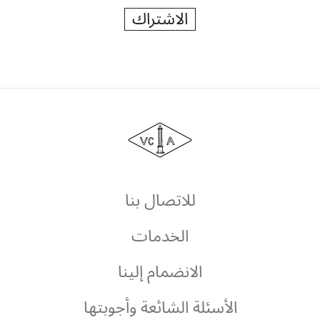
دار
فان
كليف
أند
آربلز
للاتصال بنا
الخدمات
الانضمام إلينا
الأسئلة الشائعة وأجوبتها