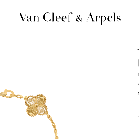
Van
Cleef
&
Arpels
梵
克
雅
宝
主
页