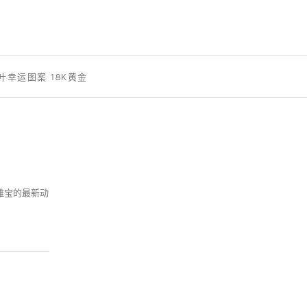
四叶幸运图案 18K黄金
克雅宝的最新动