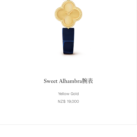
Sweet Alhambra腕表
Yellow Gold
NZ$ 19,000