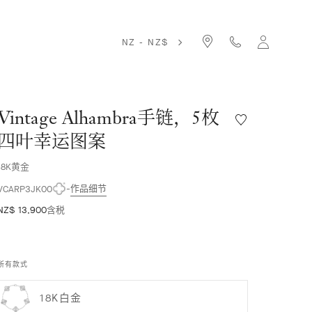
NZ - NZ$
Vintage Alhambra手链，5枚
愿
望
四叶幸运图案
清
单
18K黄金
Vintage
作品细节
Alhambra
VCARP3JK00
手
NZ$ 13,900
含税
链，
5
枚
四
所有款式
叶
幸
18K白金
运