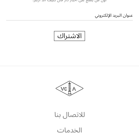
عنوان البريد الإلكتروني
الاشتراك
دار
فان
كليف
أند
آربلز
للاتصال بنا
الخدمات