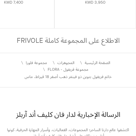
KWD 7,400
KWD 3,950
الاطلاع على المجموعة كاملة FRIVOLE
الصفحة الرئيسية
المجوهرات
مجموعة فلورا
مجموعة فريفول - FLORA
خاتم فريفول بتوين ذو فينغر ذهب أصفر 18 قيراط، ماس
الرسالة الإخبارية لدار فان كليف أند آربلز
اكتشفوا عالم دارنا الساحر: المجموعات، الفعاليات، وأسرار المهارة الحرفية. كونوا
أول من يطّلع على أخبار دار فان كليف آند آربلز.