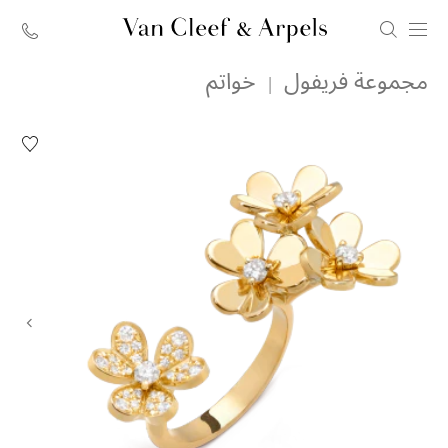
الصفحة
مجموعة فريفول
خواتم
الرئيسية
لدار
قائمة
فان
الرغبات
خاتم
كليف
فريفول
بتوين
أند
ذو
فينغر
آربلز