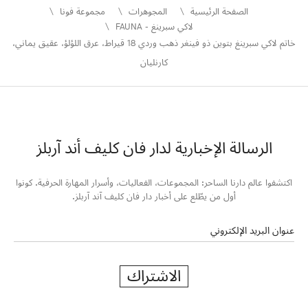
الصفحة الرئيسية
المجوهرات
مجموعة فونا
لاكي سبرينغ - FAUNA
خاتم لاكي سبرينغ بتوين ذو فينغر ذهب وردي 18 قيراط، عرق اللؤلؤ، عقيق يماني،
كارنليان
الرسالة الإخبارية لدار فان كليف أند آربلز
اكتشفوا عالم دارنا الساحر: المجموعات، الفعاليات، وأسرار المهارة الحرفية. كونوا
أول من يطّلع على أخبار دار فان كليف آند آربلز.
عنوان البريد الإلكتروني
الاشتراك