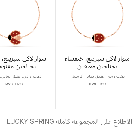
سوار لاكي سبرينغ، خنفساء
سوار لاكي سبرينغ، 
بجناحين مغلقين
بجناحين مفتوح
ذهب وردي, عقيق يماني, كارنليان
ذهب وردي, عقيق يماني, ك
KWD 1,130
KWD 980
الاطلاع على المجموعة كاملة LUCKY SPRING