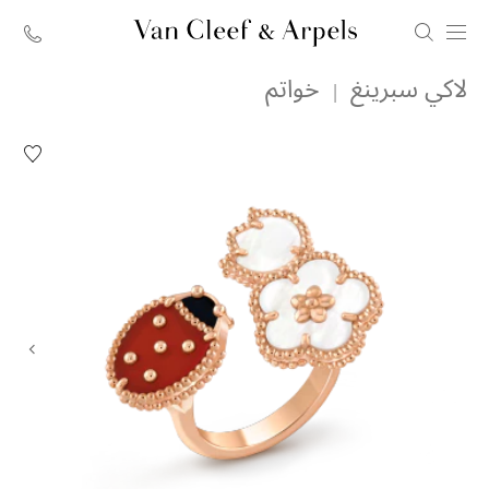
الصفحة
لاكي سبرينغ
خواتم
الرئيسية
لدار
قائمة
الرغبات
فان
خاتم
كليف
لاكي
سبرينغ
أند
بتوين
ذو
آربلز
فينغر