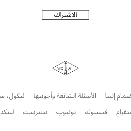
الاشتراك
دار
فان
كليف
أند
آربلز
ضمام إلينا
الأسئلة الشائعة وأجوبتها
ليكول، م
تغرام
فيسبوك
يوتيوب
بينترست
لينكد 