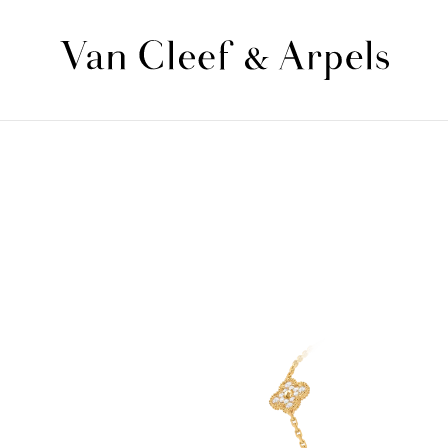
الصفحة
الرئيسية
لدار
فان
كليف
أند
آربلز