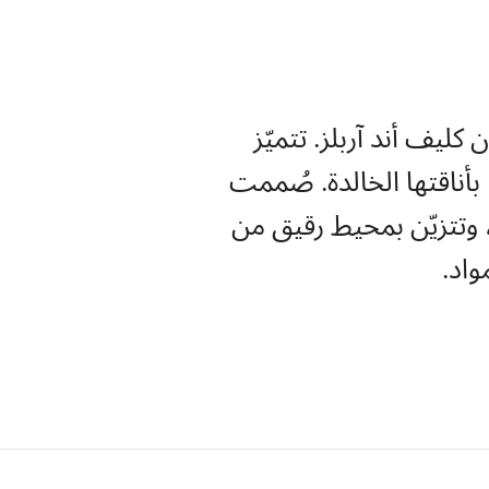
كليف أند آربلز. تتميّز
اعات فينتاج ألامبرا، الوفية للزخرفة الأصلية التي تم ابتكارها عام 1968، بأناقتها الخالدة. صُممت
، وتتزيّن بمحيط رقيق من
اد.