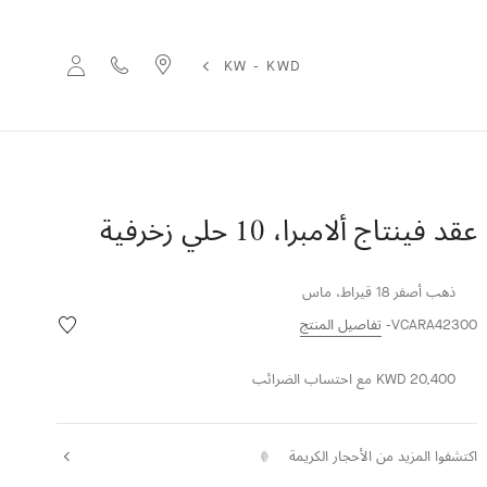
KW - KWD
عقد فينتاج ألامبرا، 10 حلي زخرفية
ذهب أصفر 18 قيراط، ماس
قائمة
VCARA42300
تفاصيل المنتج
الرغبات
عقد
KWD 20,400
مع احتساب الضرائب
فينتاج
ألامبرا،
10
حلي
اكتشفوا المزيد من الأحجار الكريمة
زخرفية