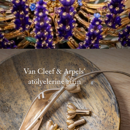
Van Cleef & Arpels'
atölyelerine girin