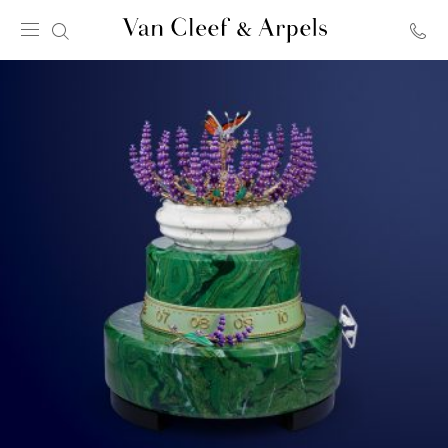
Van
Cleef
&
Arpels
ana
sayfa