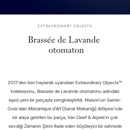
BRASSÉE
EXTRAORDINARY OBJECTS
DE
Brassée de Lavande
LAVANDE
OTOMATON
otomaton
-
2017'den beri hayranlık uyandıran Extraordinary Objects™
koleksiyonu, Brassée de Lavande otomatonu adındaki
eşsiz yeni bir parçayla zenginleştirildi. Maison'un Sainte-
Croix'daki
Mécanique d'Art
(Sanat Mekaniği) Atölyesi'nde
bir araya getirilen bu parça, Van Cleef & Arpels'in çok
sevdiği Zamanın Şiirini ifade eden büyüleyici bir sahnede