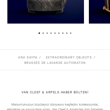
ANA SAYFA
EXTRAORDINARY OBJECTS
BRASSÉE DE LAVANDE AUTOMATON
VAN CLEEF & ARPELS HABER BÜLTENI
Maison'umuzun büyüleyici dünyasını keşfedin: koleksiyonlar,
etkinlikler ve savoir-faire sırları. Van Cleef & Arpels'ten tüm haberleri