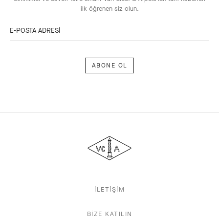
ilk öğrenen siz olun.
E-POSTA ADRESİ
Abone
ol
Van
Cleef
&
Arpels
İLETİŞİM
BİZE KATILIN